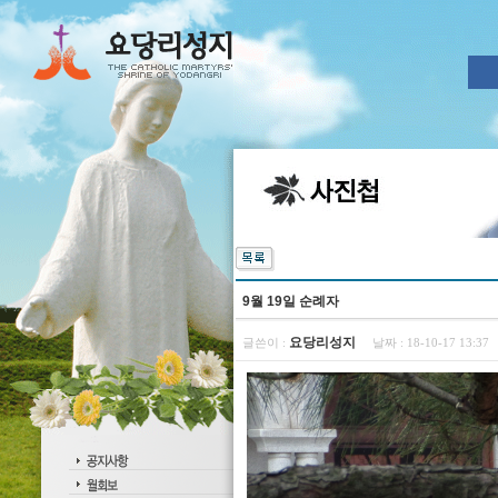
9월 19일 순례자
요당리성지
글쓴이 :
날짜 :
18-10-17 13:3